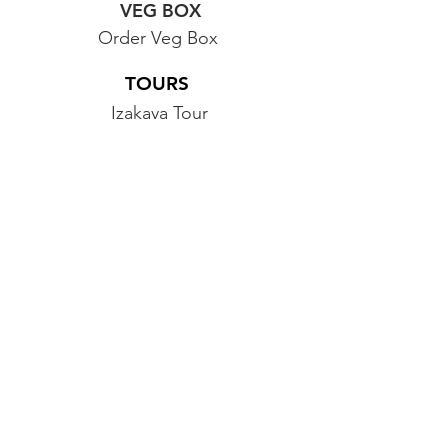
VEG BOX
Order Veg Box
TOURS
Izakaya Tour
Food Tour
Hiking & Sake Tour
FOLLOW US
Contact Us
Food Monsters at Home
フードモンスターズ
アット ホーム |