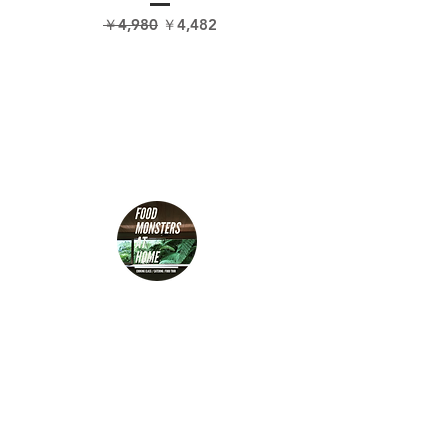
通常価格
セール価格
￥4,980
￥4,482
COOKING CLASS
Cooking Class at Home
Booking
VEG BOX