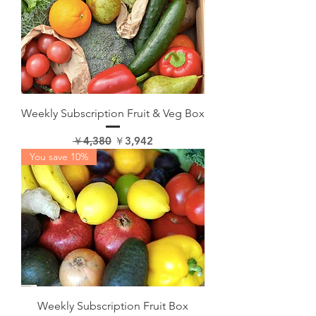
Weekly Subscription Fruit & Veg Box
通常価格
セール価格
￥4,380
￥3,942
You save 10%
Weekly Subscription Fruit Box