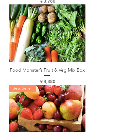
価格
￥3,780
Food Monster’s Fruit & Veg Mix Box
価格
￥4,380
Besr Seller