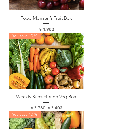
Food Monster’s Fruit Box
価格
￥4,980
You save 10 %
Weekly Subscription Veg Box
通常価格
セール価格
￥3,780
￥3,402
You save 10 %