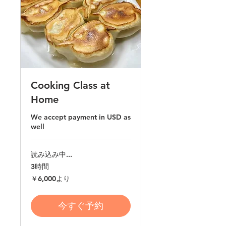
Cooking Class at
Home
We accept payment in USD as
well
読み込み中...
3時間
6,000
￥6,000より
円
よ
り
今すぐ予約