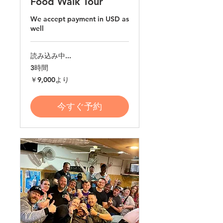
Food Walk Tour
We accept payment in USD as
well
読み込み中...
3時間
9,000
￥9,000より
円
よ
り
今すぐ予約