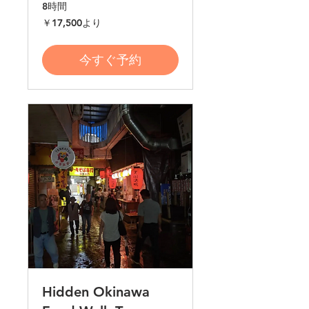
8時間
17,500
￥17,500より
円
よ
り
今すぐ予約
Hidden Okinawa