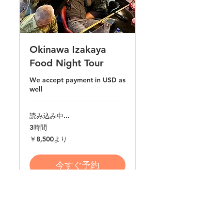
Okinawa Izakaya
Food Night Tour
We accept payment in USD as
well
読み込み中...
3時間
8,500
￥8,500より
円
よ
り
今すぐ予約