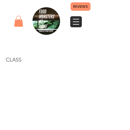
REVIEWS
Hidden Okinawa Food Walk Tour
CLASS