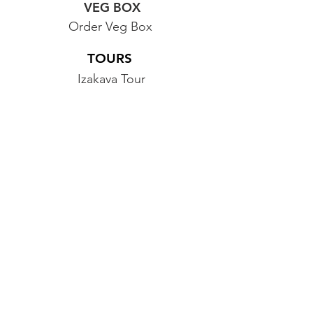
VEG BOX
Order Veg Box
TOURS
Izakaya Tour
Food Tour
Hiking & Sake Tour
FOLLOW US
Contact Us
Food Monsters at Home
フードモンスターズ
アット ホーム |